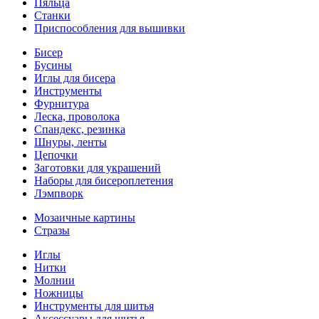
Пяльца
Станки
Приспособления для вышивки
Бисер
Бусины
Иглы для бисера
Инструменты
Фурнитура
Леска, проволока
Спандекс, резинка
Шнуры, ленты
Цепочки
Заготовки для украшений
Наборы для бисероплетения
Лэмпворк
Мозаичные картины
Стразы
Иглы
Нитки
Молнии
Ножницы
Инструменты для шитья
Аксессуары для шитья