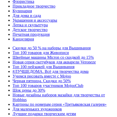
Флористика
Прикладное творчество
Кулинария
Для дома и сада
Украшения и аксессуары
Лепка и скульптура
Детское творчество
Печатная продукция
Канцелярия
Скидки до 50 % на наборы для Вышивания
Топ 100 товаров для Живописи
Швейные машины Micron со скидкой до 15%
Новая серия скетчбуков для акварели Veroneze
Топ 100 пейзажей для Вышивания
#ЛУЧШЕДОМА. Всё для творчества дома
Учимся рисовать вместе с Mojoo
Черная пятница. Скидки до 50%
Топ 100 товаров участников MojooClub
Шок цены до 30%
Новые дизайны наборов мазайки для творчества от
Hobbius
Картины по номерам серия «Третьяковская галерея»
Для маленьких художников
Лучшие подарки творческим детям