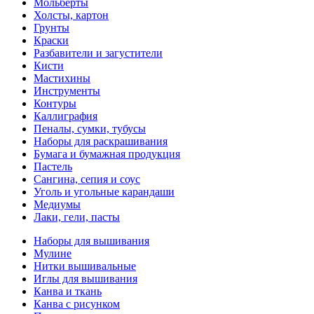
Мольберты
Холсты, картон
Грунты
Краски
Разбавители и загустители
Кисти
Мастихины
Инструменты
Контуры
Каллиграфия
Пеналы, сумки, тубусы
Наборы для раскрашивания
Бумага и бумажная продукция
Пастель
Сангина, сепия и соус
Уголь и угольные карандаши
Медиумы
Лаки, гели, пасты
Наборы для вышивания
Мулине
Нитки вышивальные
Иглы для вышивания
Канва и ткань
Канва с рисунком