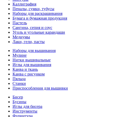
Каллиграфия
Пеналы, сумки, тубусы
Наборы для раскрашивания
Бумага и бумажная продукция
Пастель
Сангина, сепия и соус
Уголь и угольные карандаши
Медиумы
Лаки, гели, пасты
Наборы для вышивания
Мулине
Нитки вышивальные
Иглы для вышивания
Канва и ткань
Канва с рисунком
Пяльца
Станки
Приспособления для вышивки
Бисер
Бусины
Иглы для бисера
Инструменты
Фурнитура